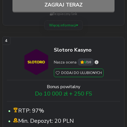
ZAGRAJ TERAZ
Bezpieczny link
Więcej informacji
Slotoro Kasyno
Nasza ocena
8
/10
DODAJ DO ULUBIONYCH
Bonus powitalny
Do 10 000 zł + 250 FS
RTP:
97%
Min. Depozyt:
20 PLN