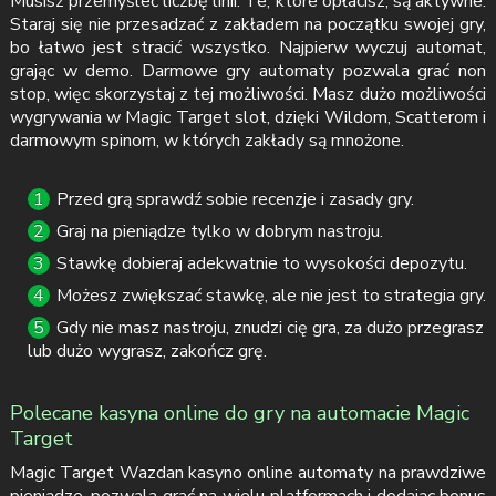
Musisz przemyśleć liczbę linii. Te, które opłacisz, są aktywne.
Staraj się nie przesadzać z zakładem na początku swojej gry,
bo łatwo jest stracić wszystko. Najpierw wyczuj automat,
grając w demo. Darmowe gry automaty pozwala grać non
stop, więc skorzystaj z tej możliwości. Masz dużo możliwości
wygrywania w Magic Target slot, dzięki Wildom, Scatterom i
darmowym spinom, w których zakłady są mnożone.
Przed grą sprawdź sobie recenzje i zasady gry.
Graj na pieniądze tylko w dobrym nastroju.
Stawkę dobieraj adekwatnie to wysokości depozytu.
Możesz zwiększać stawkę, ale nie jest to strategia gry.
Gdy nie masz nastroju, znudzi cię gra, za dużo przegrasz
lub dużo wygrasz, zakończ grę.
Polecane kasyna online do gry na automacie Magic
Target
Magic Target Wazdan kasyno online automaty na prawdziwe