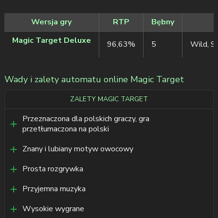
Wersja gry
RTP
Bębny
Magic Target Deluxe
96,63%
5
Wild, S
Wady i zalety automatu online Magic Target
ZALETY MAGIC TARGET
Przeznaczona dla polskich graczy, gra
przetłumaczona na polski
Znany i lubiany motyw owocowy
Prosta rozgrywka
Przyjemna muzyka
Wysokie wygrane