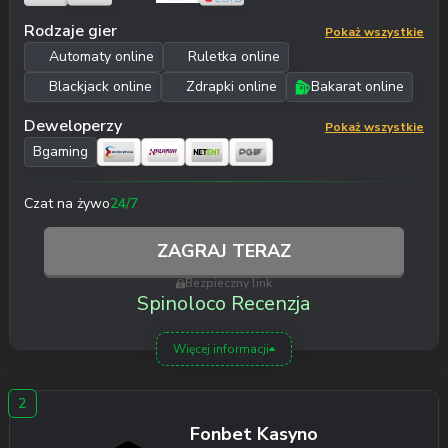
Rodzaje gier
Pokaż wszystkie
Automaty online
Ruletka online
Blackjack online
Zdrapki online
Bakarat online
Deweloperzy
Pokaż wszystkie
Bgaming
Czat na żywo
24/7
ZAGRAJ TERAZ
Bezpieczny link
Spinoloco Recenzja
Więcej informacji
Fonbet Kasyno