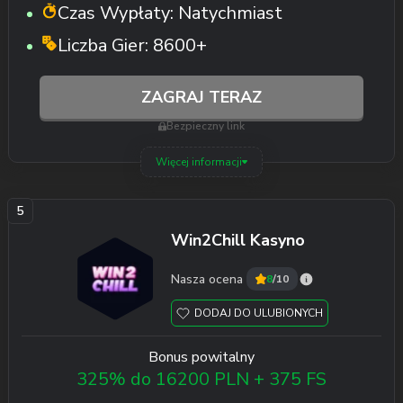
Czas Wypłaty:
Natychmiast
Liczba Gier:
8600+
ZAGRAJ TERAZ
Bezpieczny link
Więcej informacji
Win2Chill Kasyno
Nasza ocena
8
/10
DODAJ DO ULUBIONYCH
Bonus powitalny
325% do 16200 PLN + 375 FS