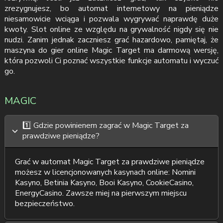
zrezygnujesz, bo automat internetowy na pieniądze
niesamowicie wciąga i pozwala wygrywać naprawdę duże
kwoty. Slot online ze względu na grywalność nigdy się nie
nudzi. Zanim jednak zaczniesz grać hazardowo, pamiętaj, że
maszyna do gier online Magic Target ma darmową wersję,
która pozwoli Ci poznać wszystkie funkcje automatu i wyczuć
go.
MAGIC
1️⃣ Gdzie powinienem zagrać w Magic Target za
prawdziwe pieniądze?
Grać w automat Magic Target za prawdziwe pieniądze
możesz w licencjonowanych kasynach online: Nomini
Kasyno, Betinia Kasyno, Booi Kasyno, CookieCasino,
EnergyCasino. Zawsze miej na pierwszym miejscu
bezpieczeństwo.