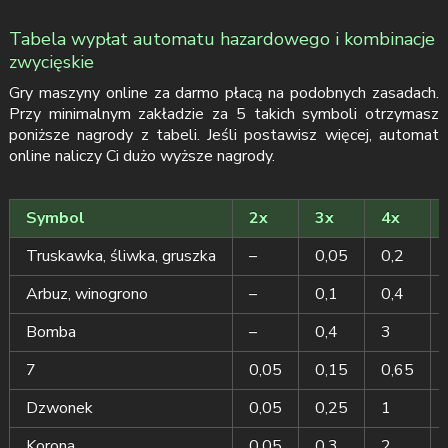
Tabela wypłat automatu hazardowego i kombinacje
zwycięskie
Gry maszyny online za darmo płacą na podobnych zasadach.
Przy minimalnym zakładzie za 5 takich symboli otrzymasz
poniższe nagrody z tabeli. Jeśli postawisz więcej, automat
online naliczy Ci dużo wyższe nagrody.
Symbol
2x
3x
4x
Truskawka, śliwka, gruszka
–
0,05
0,2
Arbuz, winogrono
–
0,1
0,4
Bomba
–
0,4
3
7
0,05
0,15
0,65
Dzwonek
0,05
0,25
1
Korona
0,05
0,3
2