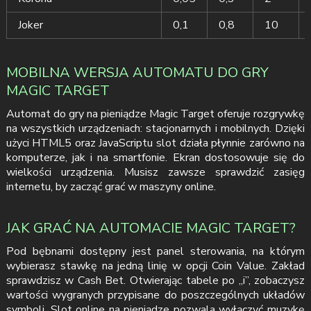
Joker
0,1
0,8
10
MOBILNA WERSJA AUTOMATU DO GRY
MAGIC TARGET
Automat do gry na pieniądze Magic Target oferuje rozgrywkę
na wszystkich urządzeniach: stacjonarnych i mobilnych. Dzięki
użyci HTML5 oraz JavaScriptu slot działa płynnie zarówno na
komputerze, jak i na smartfonie. Ekran dostosowuje się do
wielkości urządzenia. Musisz zawsze sprawdzić zasięg
internetu, by zacząć grać w maszyny online.
JAK GRAĆ NA AUTOMACIE MAGIC TARGET?
Pod bębnami dostępny jest panel sterowania, na którym
wybierasz stawkę na jedną linię w opcji Coin Value. Zakład
sprawdzisz w Cash Bet. Otwierając tabele po „i”, zobaczysz
wartości wygranych przypisane do poszczególnych układów
symboli. Slot online na pieniądze pozwala wyłączyć muzykę