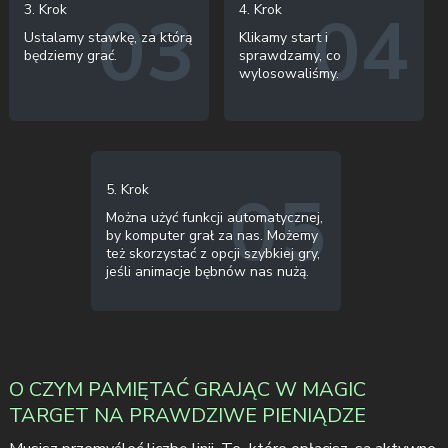
3. Krok
4. Krok
Ustalamy stawkę, za którą
Klikamy start i
będziemy grać.
sprawdzamy, co
wylosowaliśmy.
5. Krok
Można użyć funkcji automatycznej,
by komputer grał za nas. Możemy
też skorzystać z opcji szybkiej gry,
jeśli animacje bębnów nas nużą.
O CZYM PAMIĘTAĆ GRAJĄC W MAGIC
TARGET NA PRAWDZIWE PIENIĄDZE