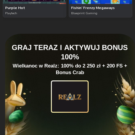
Purple Hot
Fishin’ Frenzy Megaways
Playtech
Blueprint Gaming
GRAJ TERAZ I AKTYWUJ BONUS
100%
Wielkanoc w Realz: 100% do 2 250 zł + 200 FS +
Bonus Crab